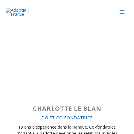
Aller
au
contenu
Notre équipe
Accueil
»
Notre équipe
CHARLOTTE LE BLAN
DG ET CO FONDATRICE
19 ans d'expérience dans la banque. Co-fondatrice
d'Adaptia, Charlotte développe les relations avec les