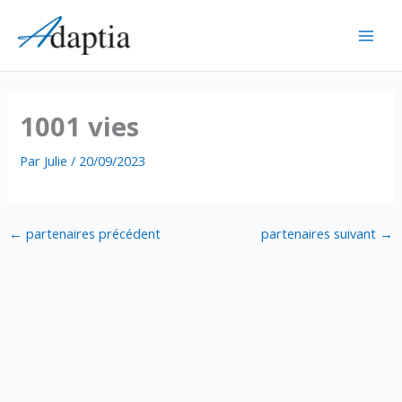
Aller
au
contenu
1001 vies
Par
Julie
/
20/09/2023
←
partenaires précédent
partenaires suivant
→